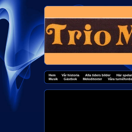
Hem
Vår historia
Alla tiders bilder
Här spelar
Musik
Gästbok
Meloditexter
Våra turnéford