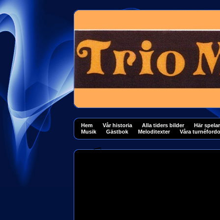
Hem
Vår historia
Alla tiders bilder
Här spelar
Musik
Gästbok
Meloditexter
Våra turnéford